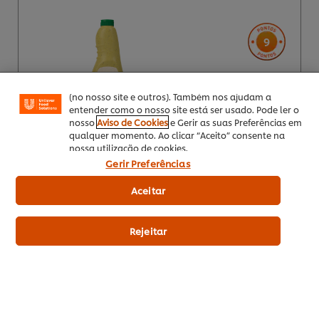
Utilizamos cookies (e técnicas semelhantes) para
melhorar a sua experiência no nosso site. Os Cookies
permitem-lhe disfrutar de certas funcionalidades (tais
9
como guardar o seu “cesto de compras” online),
funcionalidade de partilha em redes sociais (para
Facebook, Instagram, etc.) e personalizar mensagens
EUR 8,72
e mostrar anúncios de acordo com os seus interesses
(no nosso site e outros). Também nos ajudam a
Indicative price (excl.
entender como o nosso site está ser usado. Pode ler o
VAT) *
nosso
Aviso de Cookies
e Gerir as suas Preferências em
qualquer momento. Ao clicar “Aceito” consente na
nossa utilização de cookies.
Gerir Preferências
1 Lt
Aceitar
Rejeitar
Adicionar aos favoritos
Hellmann’s Ketchup Saco 6 x 2,5Kg