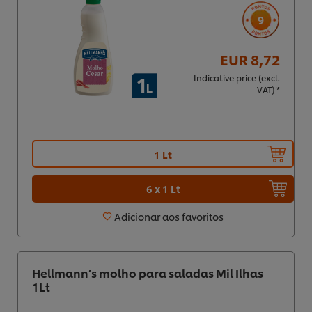
9
EUR 8,72
Indicative price (excl.
VAT) *
1 Lt
6 x 1 Lt
Adicionar aos favoritos
Hellmann’s molho para saladas Mil Ilhas
1Lt