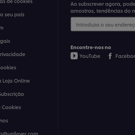
ias de cookies
Ao subscrever agora, poder
amostras, tendências do 
o seu país
Introduza o seu endereço
em
gais
Encontre-nos no
Privacidade
YouTube
Facebo
Cookies
a Loja Online
ubscrição
 Cookies
nos
fs@unilever.com