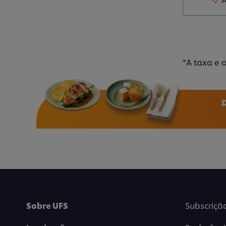
*A taxa e 
Sobre UFS
Subscriçã