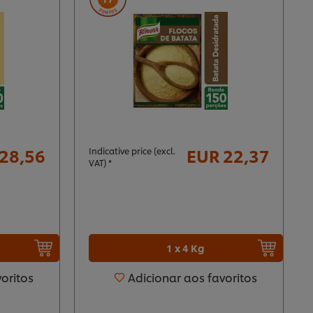
28,56
EUR 22,37
Indicative price (excl.
VAT) *
1 x 4 Kg
voritos
Adicionar aos favoritos