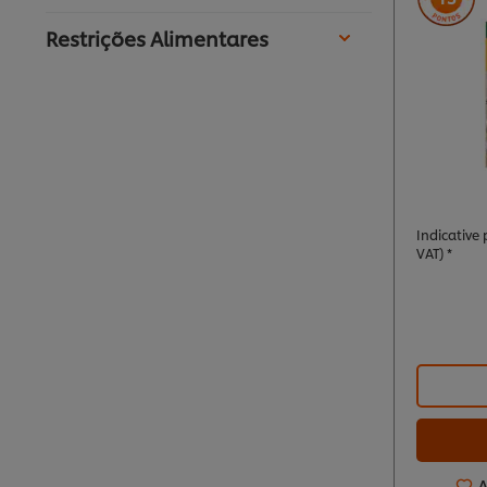
Restrições Alimentares
Indicative p
VAT) *
A