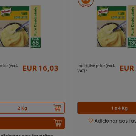
EUR 16,03
EUR 
rice (excl.
Indicative price (excl.
VAT) *
1 x 4 Kg
2 Kg
Adicionar aos fa
dicionar aos favoritos