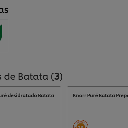
as
 de Batata
(
3
)
uré desidratado Batata
Knorr Puré Batata Pre
23