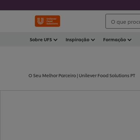
O que proc
Sobre UFS
Inspiração
Formação
O Seu Melhor Parceiro | Unilever Food Solutions PT
- BASES DE BATATA (
3
)