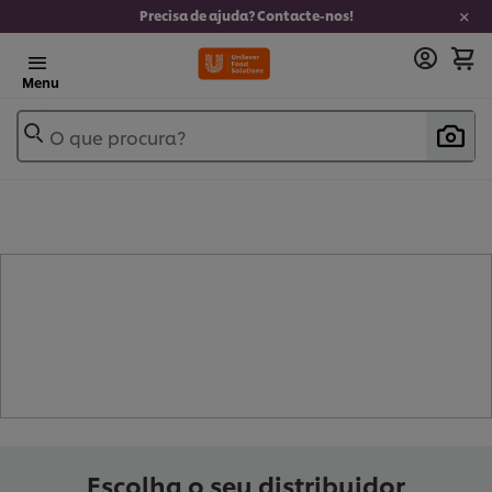
Precisa de ajuda? Contacte-nos!
Menu
O que procura?
- BASE PARA MOLHO DE MARISCO
(
1
)
Escolha o seu distribuidor