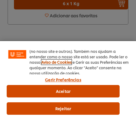
6 x 1 Kg
Utilizamos cookies (e técnicas semelhantes) para
Adicionar aos favoritos
melhorar a sua experiência no nosso site. Os Cookies
permitem-lhe disfrutar de certas funcionalidades (tais
como guardar o seu “cesto de compras” online),
funcionalidade de partilha em redes sociais (para
Facebook, Instagram, etc.) e personalizar mensagens
*A taxa e o tempo de entrega dependem do distribuidor
e mostrar anúncios de acordo com os seus interesses
(no nosso site e outros). Também nos ajudam a
selecionado
entender como o nosso site está ser usado. Pode ler o
nosso
Aviso de Cookies
e Gerir as suas Preferências em
qualquer momento. Ao clicar “Aceito” consente na
nossa utilização de cookies.
Gerir Preferências
Aceitar
Sobre UFS
Rejeitar
Inspiração
Formação