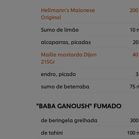
Hellmann’s Maionese
200
Original
Sumo de limão
10 
alcaparras, picadas
20
Maille mostarda Dijon
40
215Gr
endro, picado
3
sumo de beterraba
75 
"BABA GANOUSH" FUMADO
de beringela grelhada
300
de tahini
100 