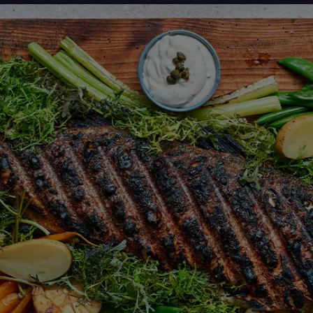
avaliação
enviada
para
este
recipe