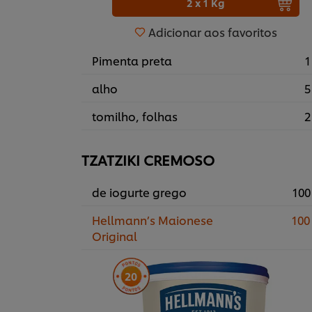
2 x 1 Kg
Adicionar aos favoritos
Pimenta preta
1
alho
5
tomilho, folhas
2
TZATZIKI CREMOSO
de iogurte grego
100
Hellmann’s Maionese
100
Original
20