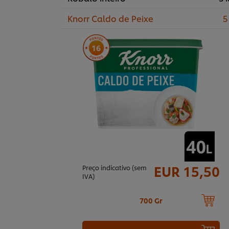
Knorr Caldo de Peixe
5
16
EUR 15,50
Preço indicativo (sem
IVA)
700 Gr