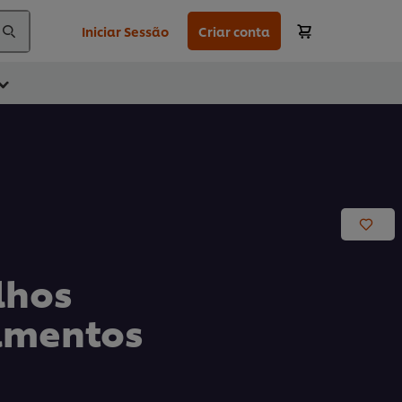
Iniciar Sessão
Criar conta
lhos
amentos