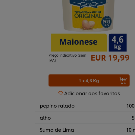
EUR 19,99
Preço indicativo (sem
IVA)
1 x 4,6 Kg
Adicionar aos favoritos
pepino ralado
100
alho
5
Sumo de Lima
10 