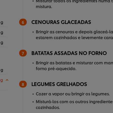
Misturar todos os ingredientes numa t
mistura.
CENOURAS GLACEADAS
 g
Bringir as cenouras e depois glaceá-l
 g
estarem cozinhadas e levemente car
 g
BATATAS ASSADAS NO FORNO
Bringir as batatas e misturar com ma
forno pré-aquecido.
 g
 g
LEGUMES GRELHADOS
Cozer a vapor ou bringir os legumes.
Misturá-los com os outros ingrediente
cozinhados.