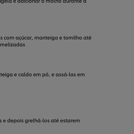
igela e adicionar o molho durante a
as com açúcar, manteiga e tomilho até
amelizadas
nteiga e caldo em pó, e assá-las em
s e depois grelhá-los até estarem