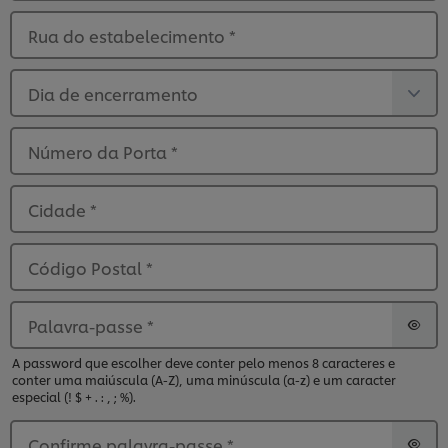
Rua do estabelecimento
*
Dia de encerramento
Número da Porta
*
Cidade
*
Código Postal
*
Palavra-passe
*
A password que escolher deve conter pelo menos 8 caracteres e
Utilizamos cookies (e técnicas semelhantes) para
conter uma maiúscula (A-Z), uma minúscula (a-z) e um caracter
melhorar a sua experiência no nosso site. Os Cookies
especial (! $ + . : , ; %).
permitem-lhe disfrutar de certas funcionalidades (tais
como guardar o seu “cesto de compras” online),
Confirme palavra-passe
*