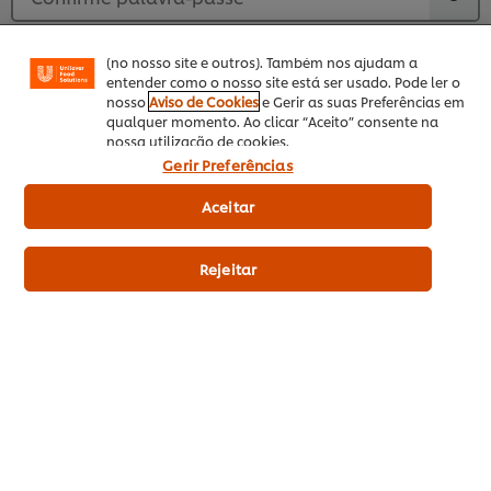
funcionalidade de partilha em redes sociais (para
Facebook, Instagram, etc.) e personalizar mensagens
e mostrar anúncios de acordo com os seus interesses
Sim - Confirmo que tenho mais de 16 anos *
(no nosso site e outros). Também nos ajudam a
Sim – Autorizo que os meus dados pessoais
entender como o nosso site está ser usado. Pode ler o
nosso
Aviso de Cookies
e Gerir as suas Preferências em
sejam tratados com a finalidade de me
qualquer momento. Ao clicar “Aceito” consente na
enviarem comunicações comerciais ou
nossa utilização de cookies.
newsletters personalizadas da Unilever Food
Gerir Preferências
Solutions
Aceitar
Por favor consulte a nossa
Aviso de Privacidade
e
Aviso de Cookies
para entender a forma como
tratamos os seus dados pessoais. Li e aceito os
Rejeitar
Termos e Condições
*
Submeter