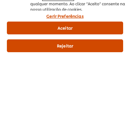
Relaxar
qualquer momento. Ao clicar “Aceito” consente na
nossa utilização de cookies.
Gerir Preferências
Lipton Infusões de Ervas e Fruta não têm cafeína,
pelo que são ideais para descontrair com o seu
Aceitar
sabor favorito.
Chá de Ervas?! Estamos a fazer batota? Não…
Rejeitar
Tipicamente em Portugal, chamamos “chá” ao que
afinal são infusões de plantas e frutas. De facto
existe uma enorme variedade destas infusões que
deram origem a uma “cultura de chá” própria. Desde
o “chá” de Cidreira até ao de Gengibre e Limão, há
muitas alternativas disponíveis!
Lipton Tília
Uma infusão muito suave e
delicada. Encomende
aqui
.