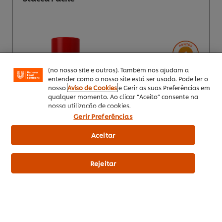
Utilizamos cookies (e técnicas semelhantes) para
melhorar a sua experiência no nosso site. Os Cookies
permitem-lhe disfrutar de certas funcionalidades (tais
como guardar o seu “cesto de compras” online),
funcionalidade de partilha em redes sociais (para
Facebook, Instagram, etc.) e personalizar mensagens
6
e mostrar anúncios de acordo com os seus interesses
(no nosso site e outros). Também nos ajudam a
entender como o nosso site está ser usado. Pode ler o
EUR 5,99
nosso
Aviso de Cookies
e Gerir as suas Preferências em
Indicative price (excl.
qualquer momento. Ao clicar “Aceito” consente na
VAT) *
nossa utilização de cookies.
Gerir Preferências
Aceitar
500 Ml
Rejeitar
12 x 500 Ml
Adicionar aos favoritos