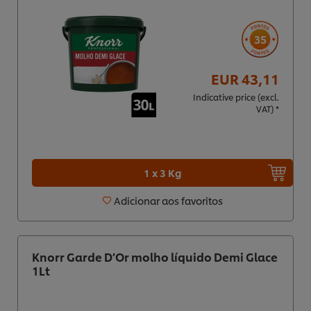
35
EUR 43,11
Indicative price (excl.
VAT) *
1 x 3 Kg
Adicionar aos favoritos
Knorr Garde D’Or molho líquido Demi Glace
1Lt