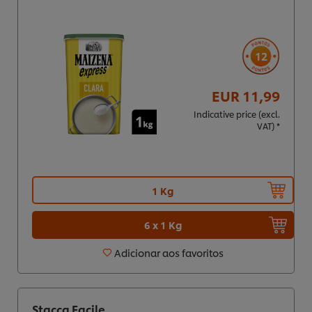
12
EUR 11,99
Indicative price (excl.
VAT) *
1 Kg
6 x 1 Kg
Adicionar aos favoritos
Stacca Facile