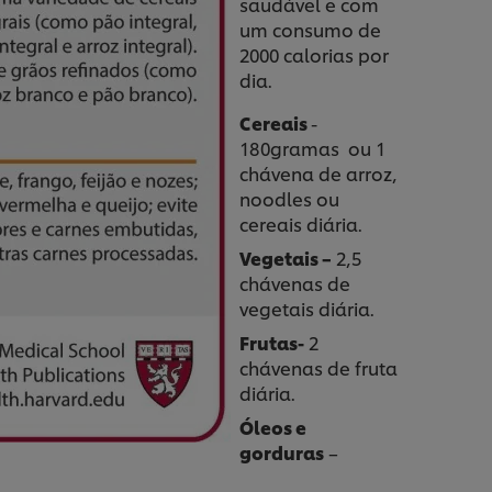
saudável e com
um consumo de
2000 calorias por
dia.
Cereais
-
180gramas ou 1
chávena de arroz,
noodles ou
cereais diária.
Vegetais –
2,5
chávenas de
vegetais diária.
Frutas-
2
chávenas de fruta
diária.
Óleos e
gorduras
–