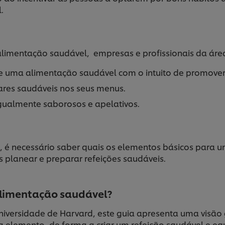
.
limentação saudável, empresas e profissionais da área
de uma alimentação saudável com o intuito de promover
tares saudáveis nos seus menus.
igualmente saborosos e apelativos.
ivo, é necessário saber quais os elementos básicos par
 planear e preparar refeições saudáveis.
limentação saudável?
niversidade de Harvard, este guia apresenta uma visão 
elemento, de forma a criar um refeição saudável e equ