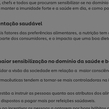
ar, chefs e todos que procuram sensibilizar-se no domí
 manter a imunidade forte e a saúde em dia, e como po
entação saudável
ais fatores das preferências alimentares, a nutrição te
 parte dos consumidores, e o impacto que uma boa diet
aior sensibilização no domínio da saúde e 
dar a visão da sociedade em relação a maior consciên
armacêuticas tendem a tornar-se mais controladoras na 
tão a instruir as pessoas quanto aos atributos dos ali
dispostos a pagar mais por refeições saúdaveis.
 ao incentivar as pessoas a optarem por bons hábitos