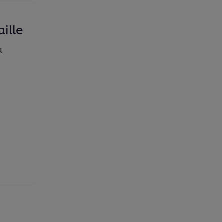
ille
a