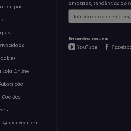
amostras, tendências do 
o seu país
Introduza o seu endereço
em
gais
Encontre-nos no
Privacidade
YouTube
Facebo
Cookies
a Loja Online
ubscrição
 Cookies
nos
fs@unilever.com