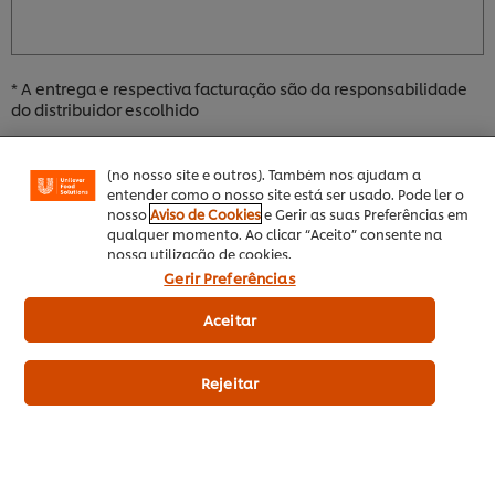
Utilizamos cookies (e técnicas semelhantes) para
melhorar a sua experiência no nosso site. Os Cookies
permitem-lhe disfrutar de certas funcionalidades (tais
* A entrega e respectiva facturação são da responsabilidade
como guardar o seu “cesto de compras” online),
do distribuidor escolhido
funcionalidade de partilha em redes sociais (para
Facebook, Instagram, etc.) e personalizar mensagens
e mostrar anúncios de acordo com os seus interesses
Veja Mais Vídeos
(no nosso site e outros). Também nos ajudam a
entender como o nosso site está ser usado. Pode ler o
nosso
Aviso de Cookies
e Gerir as suas Preferências em
qualquer momento. Ao clicar “Aceito” consente na
nossa utilização de cookies.
Gerir Preferências
Aceitar
Sobre UFS
Rejeitar
Inspiração
Formação