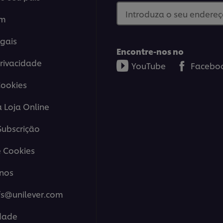
Introduza o seu endereço
em
gais
Encontre-nos no
Privacidade
YouTube
Facebo
Cookies
a Loja Online
ubscrição
 Cookies
nos
fs@unilever.com
idade