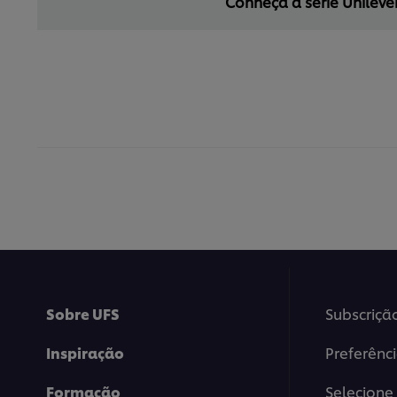
Conheça a série Unileve
Sobre UFS
Subscriçã
Inspiração
Preferênc
Formação
Selecione 