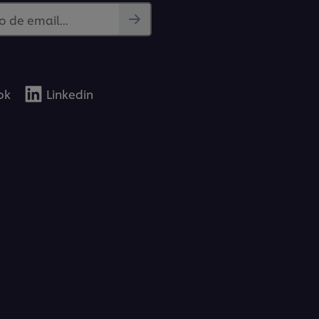
 de email...
ok
Linkedin