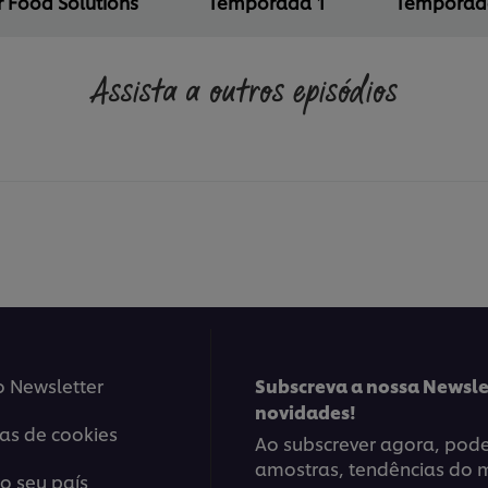
r Food Solutions
Temporada 1
Temporad
Assista a outros episódios
o Newsletter
Subscreva a nossa Newsle
novidades!
ias de cookies
Ao subscrever agora, poder
amostras, tendências do 
o seu país