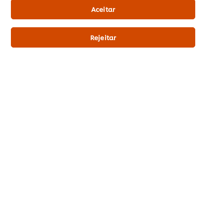
Aceitar
Rejeitar
Submeter
Sobre UFS
Inspiração
Formação
Produtos
Receitas
Promoções