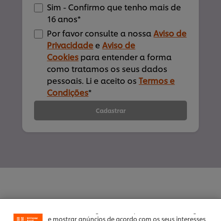
Sim - Confirmo que tenho mais de
16 anos*
Por favor consulte a nossa
Aviso de
Privacidade
e
Aviso de
Cookies
para entender a forma
como tratamos os seus dados
pessoais. Li e aceito os
Termos e
Condições
*
Cadastrar
Utilizamos cookies (e técnicas semelhantes) para
melhorar a sua experiência no nosso site. Os Cookies
permitem-lhe disfrutar de certas funcionalidades (tais
como guardar o seu “cesto de compras” online),
funcionalidade de partilha em redes sociais (para
Facebook, Instagram, etc.) e personalizar mensagens
e mostrar anúncios de acordo com os seus interesses