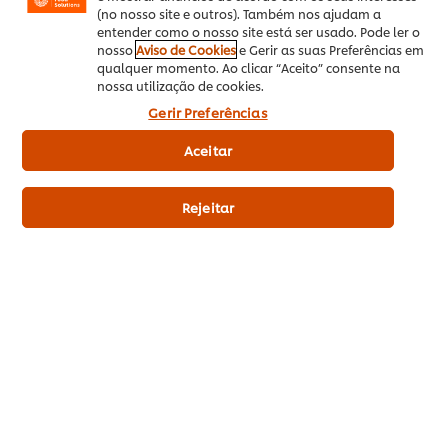
Sobre UFS
(no nosso site e outros). Também nos ajudam a
entender como o nosso site está ser usado. Pode ler o
Inspiração
nosso
Aviso de Cookies
e Gerir as suas Preferências em
qualquer momento. Ao clicar “Aceito” consente na
Formação
nossa utilização de cookies.
Gerir Preferências
Produtos
Aceitar
Receitas
Rejeitar
Promoções
Pontos & Prémios
Subscrição Newsletter
Preferências de cookies
Selecione o seu país
Reciclagem