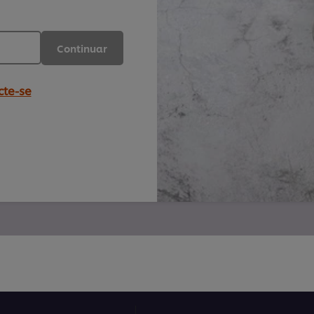
Continuar
te-se