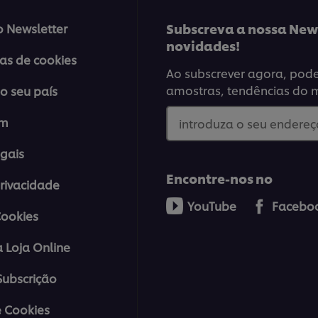
Subscreva a nossa News
o Newsletter
novidades!
ias de cookies
Ao subscrever agora, poder
amostras, tendências do 
o seu país
em
introduza o seu endereço
gais
Encontre-nos no
Privacidade
YouTube
Facebo
Cookies
a Loja Online
ubscrição
 Cookies