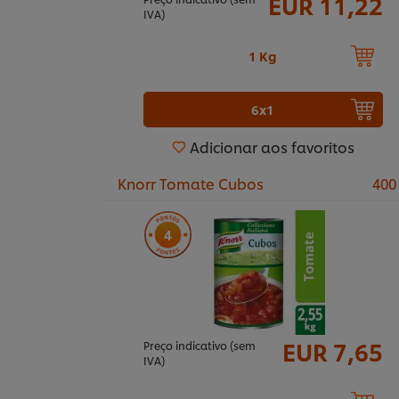
EUR 11,22
IVA)
1 Kg
6x1
Adicionar aos favoritos
Knorr Tomate Cubos
400
4
EUR 7,65
Preço indicativo (sem
IVA)