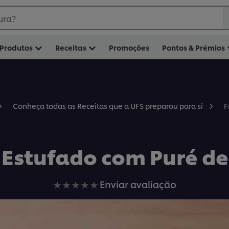
ura?
Produtos
Receitas
Promoções
Pontos & Prémios
F
Conheça todas as Receitas que a UFS preparou para si
 Estufado com Puré de
Nenhuma
Enviar avaliação
avaliação
enviada
para