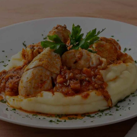
este
recipe