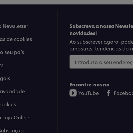
o Newsletter
Subscreva a nossa Newsle
novidades!
ias de cookies
Ao subscrever agora, poder
amostras, tendências do 
o seu país
Introduza o seu endereço
em
gais
Encontre-nos no
Privacidade
YouTube
Facebo
Cookies
a Loja Online
ubscrição