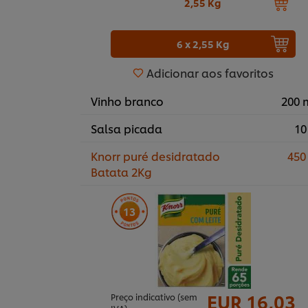
2,55 Kg
6 x 2,55 Kg
Adicionar aos favoritos
Vinho branco
200 
Salsa picada
10
Knorr puré desidratado
450
Batata 2Kg
13
EUR 16,03
Preço indicativo (sem