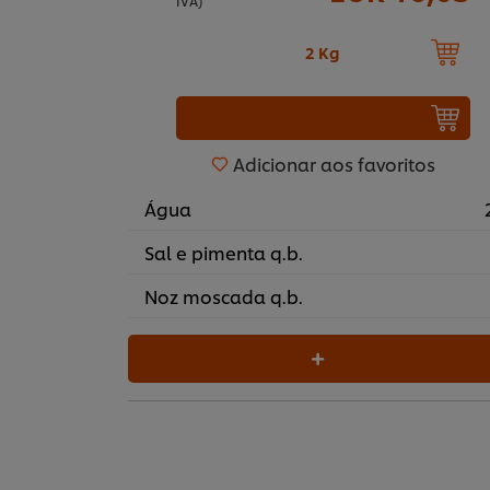
IVA)
2 Kg
Adicionar aos favoritos
Água
Sal e pimenta q.b.
Noz moscada q.b.