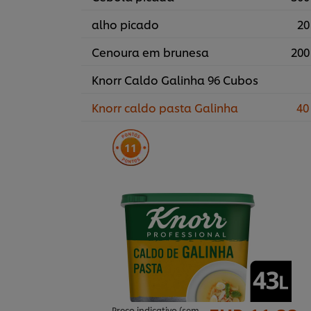
alho picado
20
Cenoura em brunesa
200
Knorr Caldo Galinha 96 Cubos
Knorr caldo pasta Galinha
40
11
Preço indicativo (sem