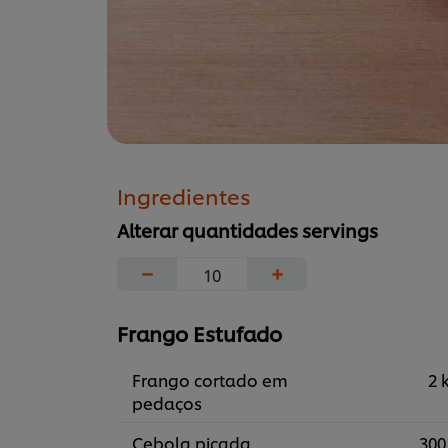
Ingredientes
Alterar quantidades servings
−
+
Frango Estufado
Frango cortado em
2 
pedaços
Cebola picada
300