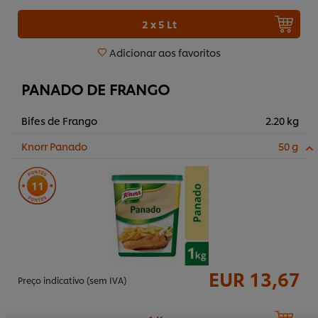
2 x 5 Lt
Adicionar aos favoritos
PANADO DE FRANGO
Bifes de Frango
2.20 kg
Knorr Panado
50 g
11
Utilizamos cookies (e técnicas semelhantes) para
EUR 13,67
melhorar a sua experiência no nosso site. Os Cookies
Preço indicativo (sem IVA)
permitem-lhe disfrutar de certas funcionalidades (tais
como guardar o seu “cesto de compras” online),
funcionalidade de partilha em redes sociais (para