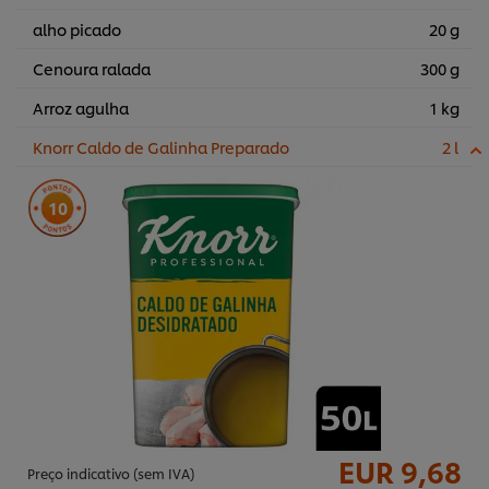
alho picado
20 g
Cenoura ralada
300 g
Arroz agulha
1 kg
Knorr Caldo de Galinha Preparado
2 l
10
EUR 9,68
Preço indicativo (sem IVA)