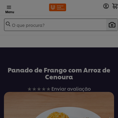
Menu
O que procura?
Panado de Frango com Arroz de
Cenoura
Nenhuma
Enviar avaliação
avaliação
enviada
para
este