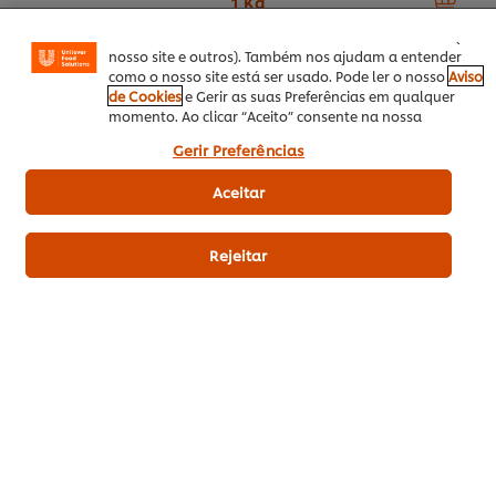
1 Kg
Facebook, Instagram, etc.) e personalizar mensagens e
mostrar anúncios de acordo com os seus interesses (no
nosso site e outros). Também nos ajudam a entender
6 x 1 Kg
como o nosso site está ser usado. Pode ler o nosso
Aviso
de Cookies
e Gerir as suas Preferências em qualquer
Adicionar aos favoritos
momento. Ao clicar “Aceito” consente na nossa
utilização de cookies.
Gerir Preferências
leite
1 l
Aceitar
Óleo
2 l
Hellmann’s Tártaro
400 g
Rejeitar
Prato Principal