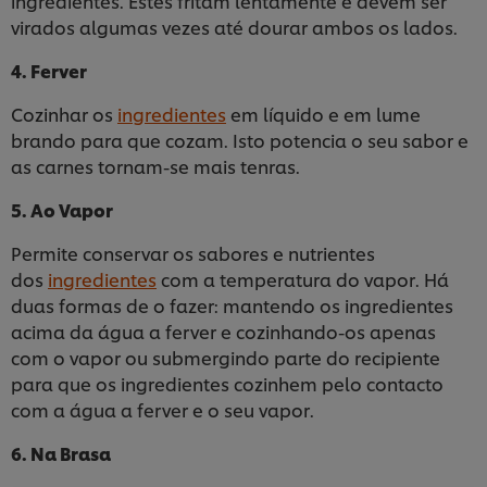
ingredientes. Estes fritam lentamente e devem ser
virados algumas vezes até dourar ambos os lados.
4. Ferver
Cozinhar os
ingredientes
em líquido e em lume
brando para que cozam. Isto potencia o seu sabor e
as carnes tornam-se mais tenras.
5. Ao Vapor
Permite conservar os sabores e nutrientes
dos
ingredientes
com a temperatura do vapor. Há
duas formas de o fazer: mantendo os ingredientes
acima da água a ferver e cozinhando-os apenas
com o vapor ou submergindo parte do recipiente
para que os ingredientes cozinhem pelo contacto
com a água a ferver e o seu vapor.
Utilizamos cookies (e técnicas semelhantes) para
melhorar a sua experiência no nosso site. Os Cookies
permitem-lhe disfrutar de certas funcionalidades (tais
6. Na Brasa
como guardar o seu “cesto de compras” online),
funcionalidade de partilha em redes sociais (para