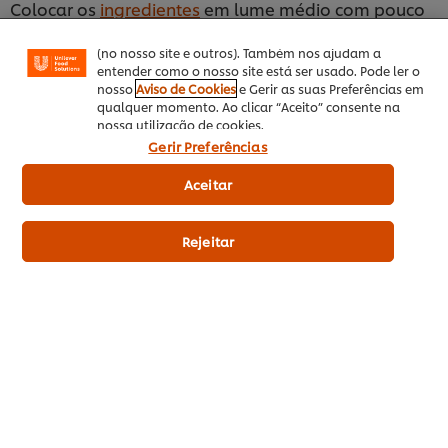
Colocar os
ingredientes
em lume médio com pouco
Facebook, Instagram, etc.) e personalizar mensagens
caldo ou molho. Se o molho ou caldo forem feitos
e mostrar anúncios de acordo com os seus interesses
(no nosso site e outros). Também nos ajudam a
com molho de soja, o prato é conhecido como
entender como o nosso site está ser usado. Pode ler o
Hong-shao.
nosso
Aviso de Cookies
e Gerir as suas Preferências em
qualquer momento. Ao clicar “Aceito” consente na
7. Guisado vermelho
nossa utilização de cookies.
Gerir Preferências
Cozinhar os ingredientes em grandes quantidades
de molho de soja e água para que o prato seja rico,
Aceitar
saboroso e tenha um tom avermelhado. É ideal para
cozinhar carnes brancas.
Rejeitar
Artigos relacionados
CONHEÇA AS TENDÊNCIAS MAIS RENTÁVEIS PARA O SEU
C