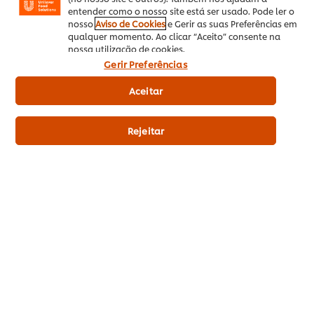
pesto
para
recipe
entender como o nosso site está ser usado. Pode ler o
vermelho
este
nosso
Aviso de Cookies
e Gerir as suas Preferências em
Nenhuma
recipe
qualquer momento. Ao clicar “Aceito” consente na
avaliação
nossa utilização de cookies.
enviada
Gerir Preferências
para
este
Ver todas as receitas (860)
Aceitar
recipe
Rejeitar
Produtos relacionados
Hellmann’s Maionese Original