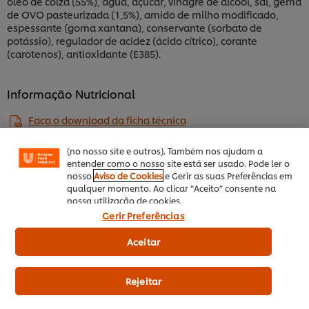
óleo de colza (55%), água, açúcar, vinagre de álcool, sal, gema
de OVO pasteurizada (1,5%), amido de milho modificado,
espessante (goma xantana), conservante (sorbato de
potássio), regulador de acidez (ácido cítrico), corante
(carotenos), antioxidante (E385).
Utilizamos cookies (e técnicas semelhantes) para
melhorar a sua experiência no nosso site. Os Cookies
permitem-lhe disfrutar de certas funcionalidades (tais
Informação Nutricional
como guardar o seu “cesto de compras” online),
funcionalidade de partilha em redes sociais (para
Faça o download da ficha técnica
Facebook, Instagram, etc.) e personalizar mensagens
e mostrar anúncios de acordo com os seus interesses
(no nosso site e outros). Também nos ajudam a
entender como o nosso site está ser usado. Pode ler o
nosso
Aviso de Cookies
e Gerir as suas Preferências em
Informação dietética
qualquer momento. Ao clicar “Aceito” consente na
nossa utilização de cookies.
Ovo Lacto Vegetariano
Gerir Preferências
Aceitar
Informação principal
Rejeitar