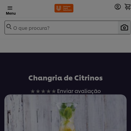
Menu
O que procura?
Changria de Citrinos
Nenhuma
Enviar avaliação
avaliação
enviada
para
este
recipe