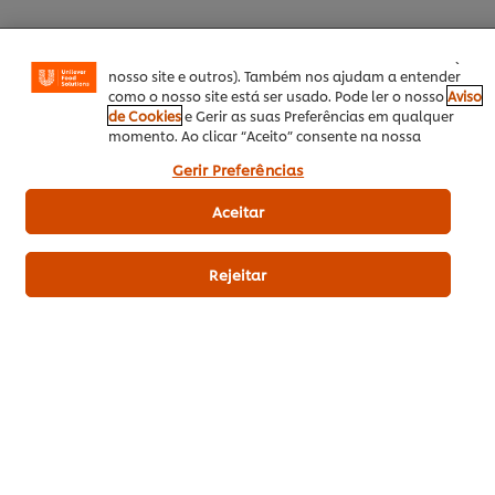
funcionalidade de partilha em redes sociais (para
Facebook, Instagram, etc.) e personalizar mensagens e
Related Recipes
(14)
mostrar anúncios de acordo com os seus interesses (no
nosso site e outros). Também nos ajudam a entender
como o nosso site está ser usado. Pode ler o nosso
Aviso
de Cookies
e Gerir as suas Preferências em qualquer
momento. Ao clicar “Aceito” consente na nossa
utilização de cookies.
Gerir Preferências
Aceitar
Rejeitar
Chamonada de
Changria de Romã
Cham
Menta e Gengibre
e Limão
Fruto
Nenhuma
Nenhuma
Nenh
avaliação
avaliação
avali
enviada
enviada
envia
para
para
para
este
este
este
recipe
recipe
recipe