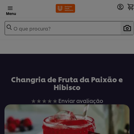
Menu
O que procura?
Changria de Fruta da Paixão e
Hibisco
Nenhuma
Enviar avaliação
avaliação
enviada
para
este