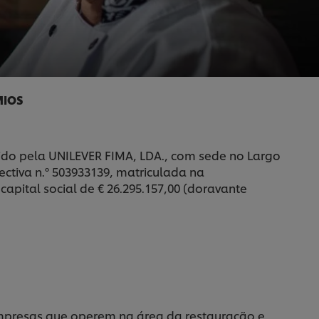
MIOS
ido pela UNILEVER FIMA, LDA., com sede no Largo
ectiva n.º 503933139, matriculada na
apital social de € 26.295.157,00 (doravante
presas que operem na área da restauração e