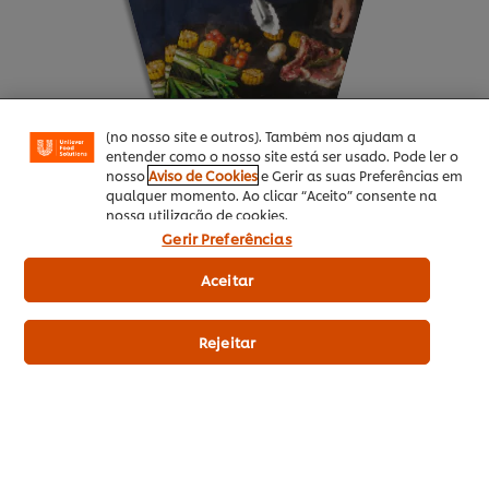
melhorar a sua experiência no nosso site. Os Cookies
Ver receita
permitem-lhe disfrutar de certas funcionalidades (tais
como guardar o seu “cesto de compras” online),
funcionalidade de partilha em redes sociais (para
Facebook, Instagram, etc.) e personalizar mensagens
e mostrar anúncios de acordo com os seus interesses
(no nosso site e outros). Também nos ajudam a
entender como o nosso site está ser usado. Pode ler o
nosso
Aviso de Cookies
e Gerir as suas Preferências em
qualquer momento. Ao clicar “Aceito” consente na
nossa utilização de cookies.
Gerir Preferências
Clique aqui para ver a nossa brochura !
Aceitar
Descarregar
Ver receita
Rejeitar
Artigos Relacionados