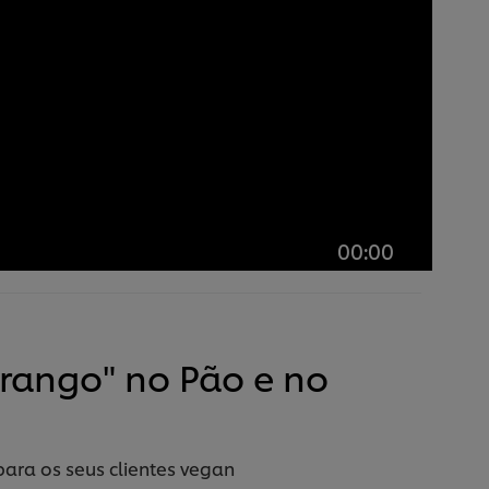
00:00
rango" no Pão e no
ara os seus clientes vegan