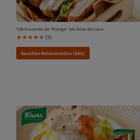
TVB Crocante de "Frango" em bolo do caco
A
(1)
classificação
média
deste
Receitas Relacionadas (860)
TVB
Crocante
de
&quot;Frango&quot;
em
bolo
do
caco
é
4.0
de
5
de
1
classificações.