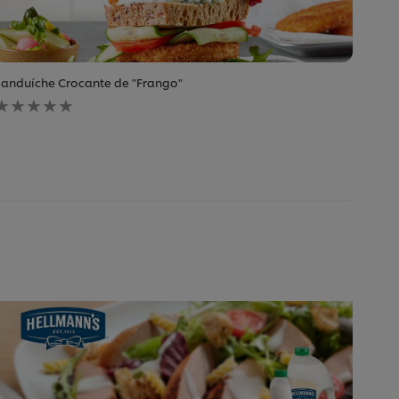
anduíche Crocante de "Frango"
Nenhuma
avaliação
enviada
para
este
recipe