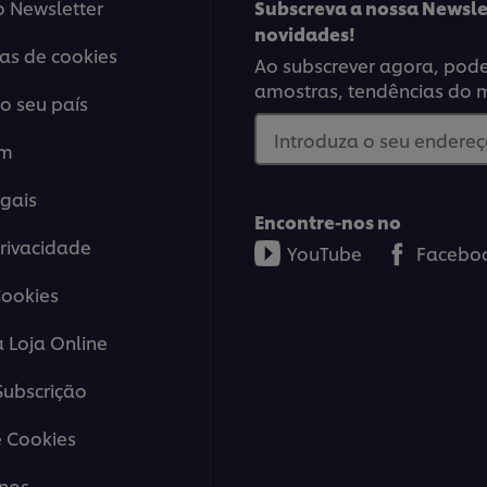
o Newsletter
Subscreva a nossa Newsle
novidades!
ias de cookies
Ao subscrever agora, poder
amostras, tendências do 
o seu país
Introduza o seu endereço
em
gais
Encontre-nos no
Privacidade
YouTube
Facebo
Cookies
a Loja Online
ubscrição
 Cookies
nos