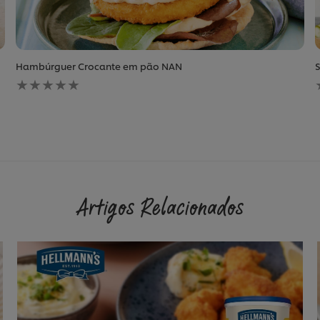
Hambúrguer Crocante em pão NAN
S
Nenhuma
avaliação
enviada
para
este
recipe
Artigos Relacionados