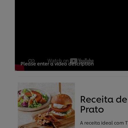
Please enter a video description
Receita d
Prato
A receita ideal com 