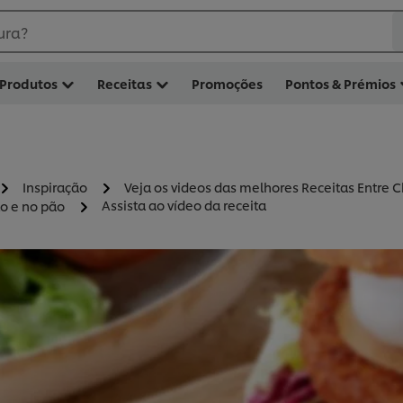
ura?
Produtos
Receitas
Promoções
Pontos & Prémios
Inspiração
Veja os videos das melhores Receitas Entre C
Assista ao vídeo da receita
o e no pão