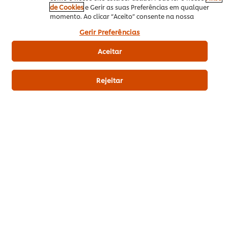
Ovo-lácteo Vegetariano
Americana
de Cookies
e Gerir as suas Preferências em qualquer
momento. Ao clicar “Aceito” consente na nossa
utilização de cookies.
Sanduíche
Alternativas à Carne
Gerir Preferências
Aceitar
Rejeitar
Download PDF
Enviar por Email
Related Recipes
(18)