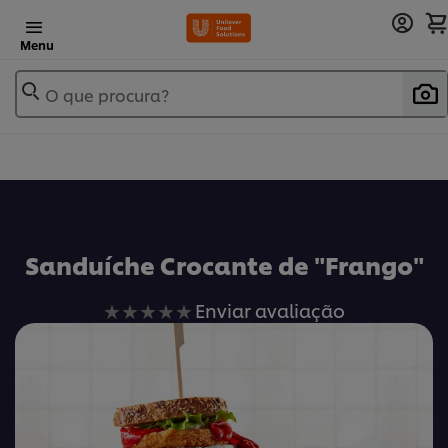
Menu
O que procura?
Sanduíche Crocante de "Frango"
Nenhuma
Enviar avaliação
avaliação
enviada
para
este
recipe