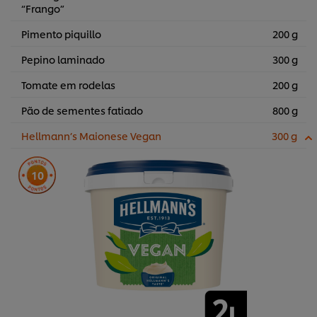
“Frango”
Pimento piquillo
200 g
Pepino laminado
300 g
Tomate em rodelas
200 g
Pão de sementes fatiado
800 g
Hellmann’s Maionese Vegan
300 g
10