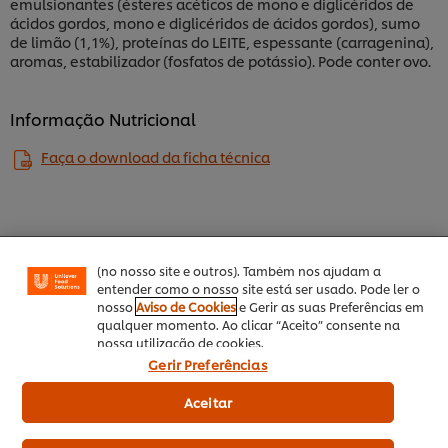
emulsionantes (ésteres acéticos de mono e diglicéridos de
ácidos gordos, mono e diglicéridos de ácidos gordos), sumo
de limão (1,1%), proteínas do LEITE, espessante (carragenina),
aromas, estabilizador (fosfatos de potássio). Pode conter ovo.
Informação Nutricional
Utilizamos cookies (e técnicas semelhantes) para
Faça o download da ficha técnica
melhorar a sua experiência no nosso site. Os Cookies
permitem-lhe disfrutar de certas funcionalidades (tais
como guardar o seu “cesto de compras” online),
funcionalidade de partilha em redes sociais (para
Facebook, Instagram, etc.) e personalizar mensagens
Alergéneos
e mostrar anúncios de acordo com os seus interesses
(no nosso site e outros). Também nos ajudam a
Isento de glúten
entender como o nosso site está ser usado. Pode ler o
nosso
Aviso de Cookies
e Gerir as suas Preferências em
qualquer momento. Ao clicar “Aceito” consente na
Informação dietética
nossa utilização de cookies.
Gerir Preferências
Lacto Vegetariano
Ovo Lacto Vegetariano
Aceitar