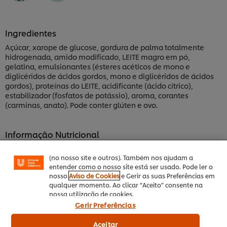
Ingredientes
Açúcar, xarope de glucose, gordura de palma totalmente
hidrogenada, amido modificado, LEITE magro em pó,
gelatina, emulsionantes (ésteres acéticos de mono e
diglicéridos de ácidos gordos, mono e diglicéridos de ácidos
gordos), proteínas do LEITE, acidificante (ácido cítrico),
Utilizamos cookies (e técnicas semelhantes) para
estabilizador (fosfatos de potássio), aroma, corantes
melhorar a sua experiência no nosso site. Os Cookies
(carminas, anato). Pode conter glúten e ovo.
permitem-lhe disfrutar de certas funcionalidades (tais
como guardar o seu “cesto de compras” online),
funcionalidade de partilha em redes sociais (para
Informação Nutricional
Facebook, Instagram, etc.) e personalizar mensagens
e mostrar anúncios de acordo com os seus interesses
Faça o download da ficha técnica
(no nosso site e outros). Também nos ajudam a
entender como o nosso site está ser usado. Pode ler o
nosso
Aviso de Cookies
e Gerir as suas Preferências em
qualquer momento. Ao clicar “Aceito” consente na
nossa utilização de cookies.
Aditivos
Gerir Preferências
Sem conservantes
Aceitar