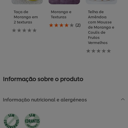
Taça de
Morango e
Telha de
M
Morango em
Texturas
Amêndoa
M
2 texturas
com Mousse
F
A
(2)
de Morango e
Nenhuma
classificação
N
Coulis de
avaliação
média
av
Frutos
enviada
deste
e
Vermelhos
para
Morango
p
este
e
Nenhuma
es
recipe
Texturas
avaliação
re
é
enviada
4.0
para
de
este
5
recipe
Informação sobre o produto
de
2
classificações.
Informação nutricional e alergéneos