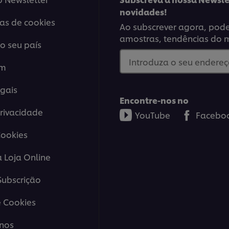
novidades!
ias de cookies
Ao subscrever agora, poder
amostras, tendências do 
o seu país
Introduza o seu endereço
em
gais
Encontre-nos no
Privacidade
YouTube
Facebo
Cookies
a Loja Online
ubscrição
 Cookies
nos