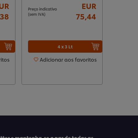
UR
EUR
Preço indicativo
Preço indica
,38
75,44
(sem IVA)
(sem IVA)
4 x 3 Lt
itos
Adicionar aos favoritos
Adic
tter e mantenha-se a par de todas as