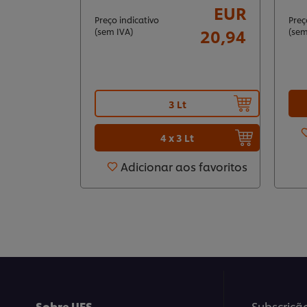
EUR
Preço indicativo
Preç
20,94
(sem IVA)
(sem
3 Lt
4 x 3 Lt
Adicionar aos favoritos
Sobre UFS
Subscriçã