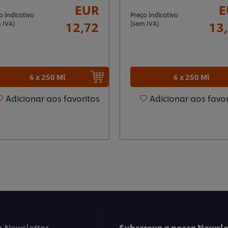
EUR
E
o indicativo
Preço indicativo
12,72
13
 IVA)
(sem IVA)
6 x 250 Ml
6 x 250 Ml
Adicionar aos favoritos
Adicionar aos favor
o Newsletter
Subscreva a nossa Newsle