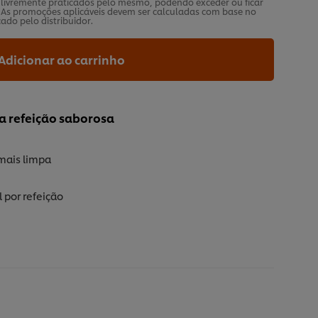
s livremente praticados pelo mesmo, podendo exceder ou ficar
As promoções aplicáveis devem ser calculadas com base no
ado pelo distribuidor.
Adicionar ao carrinho
a refeição saborosa
 mais limpa
 por refeição