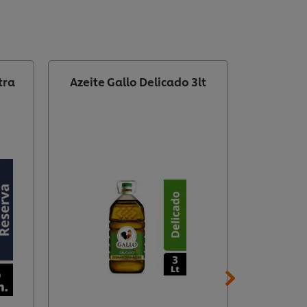
tra
Azeite Gallo Delicado 3lt
A
28