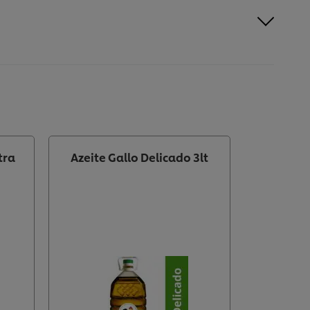
tra
Azeite Gallo Delicado 3lt
A
28