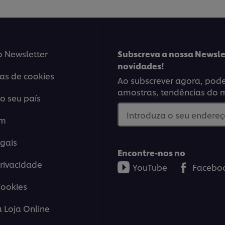
o Newsletter
Subscreva a nossa Newsle
novidades!
ias de cookies
Ao subscrever agora, poder
amostras, tendências do 
o seu país
Introduza o seu endereço
em
gais
Encontre-nos no
Privacidade
YouTube
Facebo
Cookies
a Loja Online