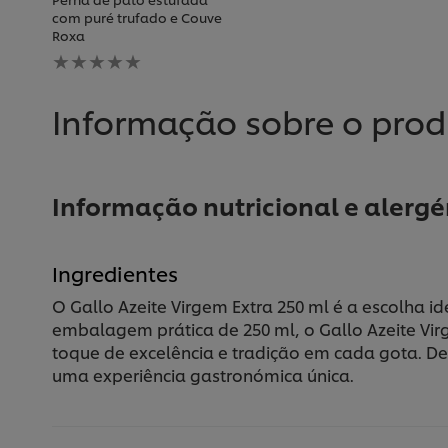
com puré trufado e Couve
Roxa
Nenhuma
avaliação
enviada
para
Informação sobre o pro
este
recipe
Informação nutricional e alerg
Ingredientes
O Gallo Azeite Virgem Extra 250 ml é a escolha 
embalagem prática de 250 ml, o Gallo Azeite Vi
toque de excelência e tradição em cada gota. De
uma experiência gastronómica única.