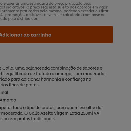
ado é apenas uma estimativa do preço praticado pelo
tos indicativos. O preço real está sujeito aos acordos em vigor
s livremente praticados pelo mesmo, podendo exceder ou ficar
As promoções aplicáveis devem ser calculadas com base no
ado pelo distribuidor.
Adicionar ao carrinho
ite Gallo, uma balanceada combinação de sabores e
fil equilibrado de frutado a amargo, com moderadas
criado para adicionar harmonia e confiança na
dos tipos de pratos.
ginal
e Amargo
perar todo o tipo de pratos, para quem escolhe dar
 moderada. O Gallo Azeite Virgem Extra 250ml VAI
 ou em pratos tradicionais.