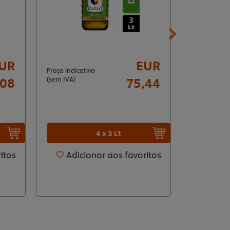
UR
EUR
Preço indicativo
Preço indica
,08
75,44
(sem IVA)
(sem IVA)
4 x 3 Lt
itos
Adicionar aos favoritos
Adic