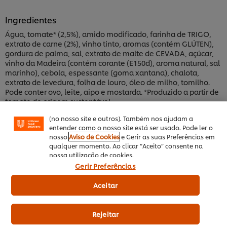
Ingredientes
Água, tomate* (2,5%), amido modificado, farinha de TRIGO,
extrato de carne (2%), vinho tinto, aromas (contém GLÚTEN),
gordura de palma, sal, extrato de malte de CEVADA, açúcar,
Utilizamos cookies (e técnicas semelhantes) para
vinho da Madeira (contém corante (E150d), aroma natural, sal
melhorar a sua experiência no nosso site. Os Cookies
marinho), cebola, espessante (goma xantana), chalota,
permitem-lhe disfrutar de certas funcionalidades (tais
extrato de levedura, folha de louro, óleo de milho, tomilho.
como guardar o seu “cesto de compras” online),
funcionalidade de partilha em redes sociais (para
Pode conter ovo, leite, aipo e mostarda. *Produzido a partir de
Facebook, Instagram, etc.) e personalizar mensagens
tomate de origem sustentável.
e mostrar anúncios de acordo com os seus interesses
(no nosso site e outros). Também nos ajudam a
entender como o nosso site está ser usado. Pode ler o
Informação Nutricional
nosso
Aviso de Cookies
e Gerir as suas Preferências em
qualquer momento. Ao clicar “Aceito” consente na
Faça o download da ficha técnica
nossa utilização de cookies.
Gerir Preferências
Aceitar
Informação principal
Rejeitar