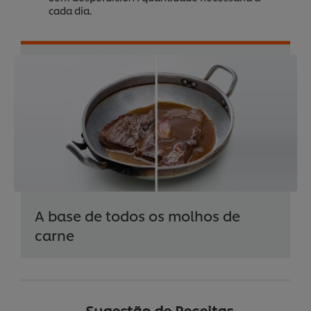
cada dia.
A base de todos os molhos de
carne
Sugestão de Receitas