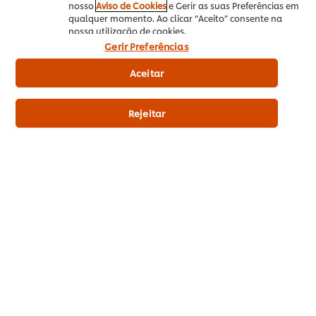
nosso
Aviso de Cookies
e Gerir as suas Preferências em
qualquer momento. Ao clicar “Aceito” consente na
Artigos relacionados
nossa utilização de cookies.
Gerir Preferências
Aceitar
Rejeitar
CONHEÇA TODOS OS CALENDÁRIOS SAZONAIS QUE
C
PREPARAMOS PARA SI
P
Calendário Sazonal Setembro
C
Sobre UFS