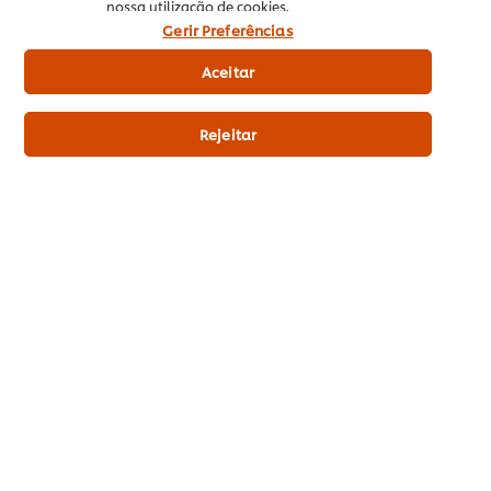
nossa utilização de cookies.
Gerir Preferências
Aceitar
Calendário Sazonal
Calendário Sazonal
Dezembro
Janeiro
Rejeitar
Descubra os vegetais e frutas do mês de dezembro!
Saiba quais as frutas e vegetais do mês de janeiro
Sobre UFS
Inspiração
Formação