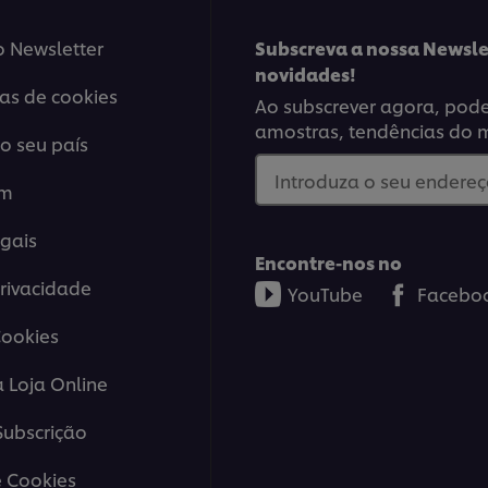
o Newsletter
Subscreva a nossa Newsle
novidades!
ias de cookies
Ao subscrever agora, poder
amostras, tendências do 
o seu país
Introduza o seu endereço
em
gais
Encontre-nos no
Privacidade
YouTube
Facebo
Cookies
a Loja Online
ubscrição
 Cookies