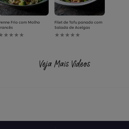
Penne Frio com Molho
Filet de Tofu panado com
Francês
Salada de Acelgas
Nenhuma
Nenhuma
avaliação
avaliação
enviada
enviada
para
para
este
este
recipe
recipe
Veja Mais Vídeos