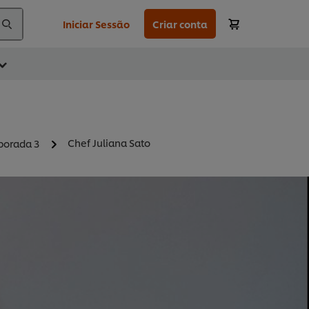
Iniciar Sessão
Criar conta
Chef Juliana Sato
orada 3