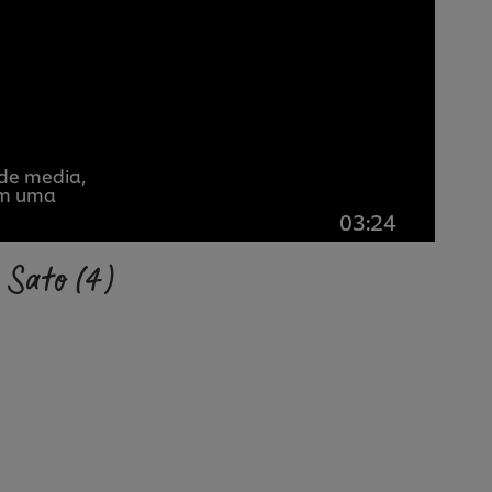
 de media,
tem uma
03:24
a Sato
(4)