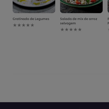
Gratinado de Legumes
Salada de mix de arroz
Nenhuma
selvagem
avaliação
Nenhuma
enviada
avaliação
para
enviada
este
para
recipe
este
recipe