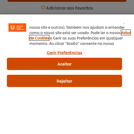
permitem-lhe disfrutar de certas funcionalidades (tais
como guardar o seu “cesto de compras” online),
Adicionar aos favoritos
funcionalidade de partilha em redes sociais (para
Facebook, Instagram, etc.) e personalizar mensagens e
Vinho tinto
mostrar anúncios de acordo com os seus interesses (no
nosso site e outros). Também nos ajudam a entender
Knorr 1-2-3 Roux 1Kg
como o nosso site está ser usado. Pode ler o nosso
Aviso
de Cookies
e Gerir as suas Preferências em qualquer
Qb alecrim
momento. Ao clicar “Aceito” consente na nossa
utilização de cookies.
Gerir Preferências
Ingredientes Puré:
Aceitar
Knorr puré desidratado Batata 2Kg
Água
Rejeitar
Manteiga em cubos
Azeite Gallo