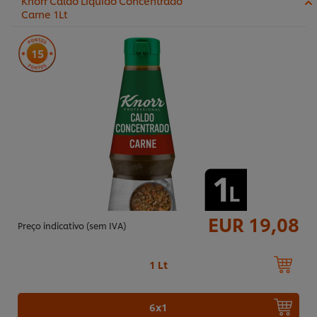
Knorr Caldo Líquido Concentrado
Carne 1Lt
15
EUR 19,08
Preço indicativo (sem IVA)
1 Lt
Utilizamos cookies (e técnicas semelhantes) para
melhorar a sua experiência no nosso site. Os Cookies
6x1