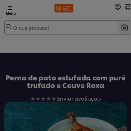
Menu
O que procura?
Perna de pato estufada com puré
trufado e Couve Roxa
Nenhuma
Enviar avaliação
avaliação
enviada
para
este