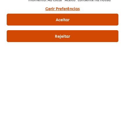
coco ralado
50 g
utilização de cookies.
Gerir Preferências
Aceitar
Rejeitar
Portuguesa
Mousses
SEJA O PRIMEIRO A AVALIAR!
Enviar avaliação