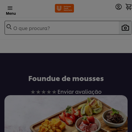
Menu
O que procura?
Foundue de mousses
Nenhuma
Enviar avaliação
avaliação
enviada
para
este
recipe