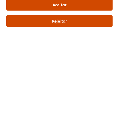
Aceitar
Alergéneos
Rejeitar
Isento de glúten
Informação principal
Informação sobre utilização
Produtos relacionados