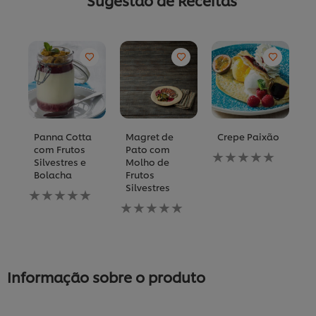
Sugestão de Receitas
Panna Cotta
Magret de
Crepe Paixão
L
com Frutos
Pato com
c
Nenhuma
Silvestres e
Molho de
S
avaliação
Bolacha
Frutos
C
enviada
Silvestres
C
Nenhuma
para
avaliação
Nenhuma
este
N
enviada
avaliação
recipe
av
para
enviada
e
este
para
p
recipe
este
es
recipe
re
Informação sobre o produto