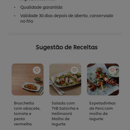
Qualidade garantida
Validade 30 dias depois de aberto, conservado
no frio
Sugestão de Receitas
Bruschetta
Salada com
Espetadinhas
M
com abacate,
TVB Salsicha e
de Perú com
H
tomate e
Hellmann´s
molho de
c
pesto
Molho de
Iogurte
I
vermelho
Iogurte
Utilizamos cookies (e técnicas semelhantes) para