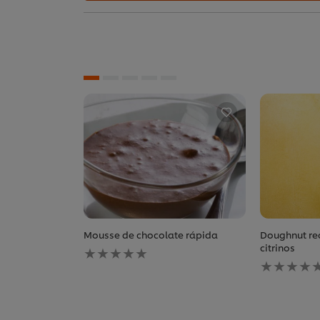
Mousse de chocolate rápida
Doughnut re
Nenhuma
citrinos
avaliação
Nenhuma
enviada
avaliação
para
enviada
este
para
recipe
este