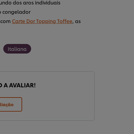
undo dos aros individuais
ao congelador
ar com
Carte Dor Topping Toffee
, as
Italiana
O A AVALIAR!
liação