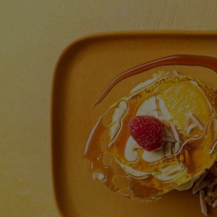
enviada
para
este
recipe