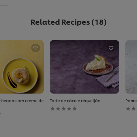
Related Recipes
(18)
cheado com creme de
Tarte de côco e requeijão
Panna
Nenhuma
Nen
avaliação
aval
enviada
envi
para
para
este
este
recipe
reci