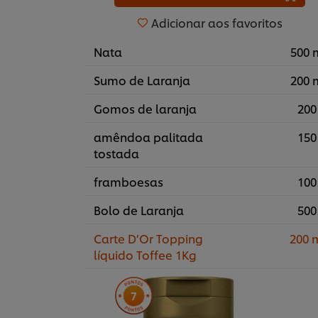
Adicionar aos favoritos
Nata
500 
Sumo de Laranja
200 
Gomos de laranja
200
amêndoa palitada
150
tostada
framboesas
100
Bolo de Laranja
500
Carte D’Or Topping
200 
líquido Toffee 1Kg
7