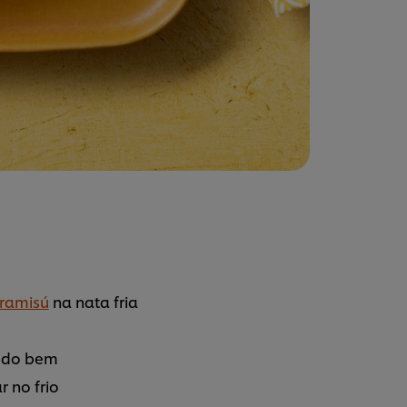
iramisú
na nata fria
tudo bem
r no frio