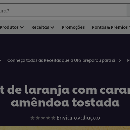
ura?
Produtos
Receitas
Promoções
Pontos & Prémios
P
Conheça todas as Receitas que a UFS preparou para si
it de laranja com cara
amêndoa tostada
Nenhuma
Enviar avaliação
avaliação