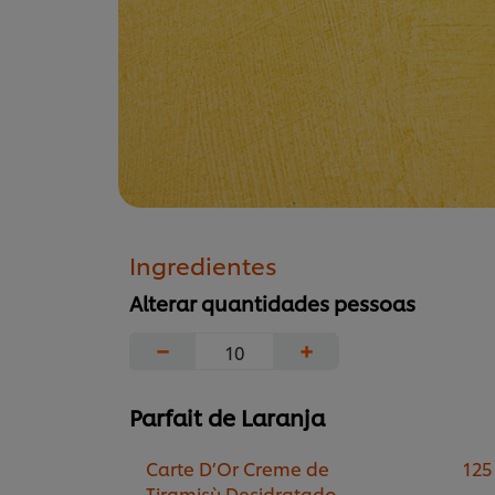
Ingredientes
Alterar quantidades pessoas
−
+
Parfait de Laranja
Carte D’Or Creme de
125
Tiramisù Desidratado