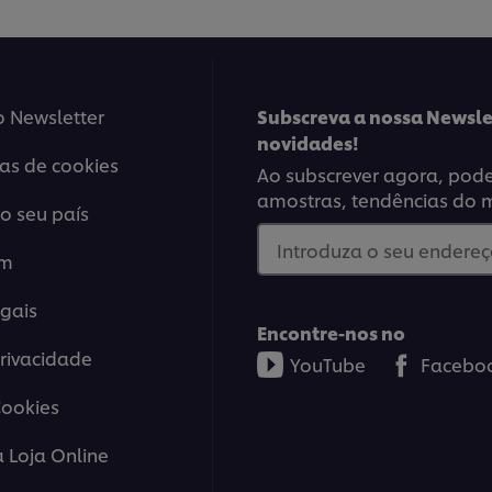
o Newsletter
Subscreva a nossa Newsle
novidades!
ias de cookies
Ao subscrever agora, poder
amostras, tendências do 
o seu país
Introduza o seu endereço
em
gais
Encontre-nos no
Privacidade
YouTube
Facebo
Cookies
a Loja Online