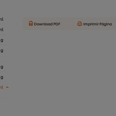
ml
Download PDF
Imprimir Página
ml
 g
 g
 g
 g
ml