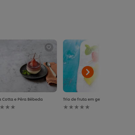
 Cotta e Pêra Bêbeda
Trio de fruta em gelatina
huma
Nenhuma
iação
avaliação
ada
enviada
para
este
pe
recipe