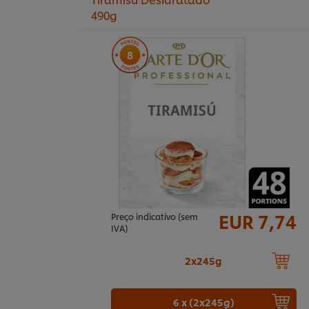
490g
8
EUR 7,74
Preço indicativo (sem
IVA)
2x245g
6 x (2x245g)