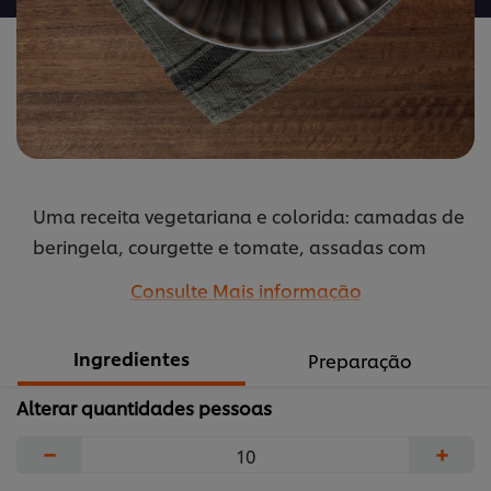
Uma receita vegetariana e colorida: camadas de
beringela, courgette e tomate, assadas com
molho de tomate Knorr e finalizadas com queijo
Consulte Mais informação
feta e cebolinho.
...
Ingredientes
Preparação
Alterar quantidades pessoas
−
+