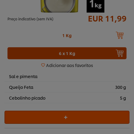
EUR 11,99
Preço indicativo (sem IVA)
1 Kg
6 x 1 Kg
Adicionar aos favoritos
Sal e pimenta
Queijo Feta
300 g
Cebolinho picado
5 g
Utilizamos cookies (e técnicas semelhantes) para
melhorar a sua experiência no nosso site. Os Cookies
permitem-lhe disfrutar de certas funcionalidades (tais