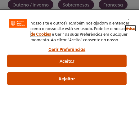
como guardar o seu “cesto de compras” online),
Outono / Inverno
Sobremesas
Francesa
funcionalidade de partilha em redes sociais (para
Facebook, Instagram, etc.) e personalizar mensagens e
mostrar anúncios de acordo com os seus interesses (no
nosso site e outros). Também nos ajudam a entender
como o nosso site está ser usado. Pode ler o nosso
Aviso
de Cookies
e Gerir as suas Preferências em qualquer
SEJA O PRIMEIRO A AVALIAR!
momento. Ao clicar “Aceito” consente na nossa
utilização de cookies.
Gerir Preferências
Enviar avaliação
Aceitar
Rejeitar
Download PDF
Enviar por Email