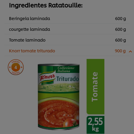
Ingredientes Ratatouille:
Beringela laminada
600 g
courgette laminada
600 g
Tomate laminado
600 g
Knorr tomate triturado
900 g
4