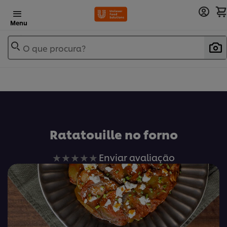
Menu
O que procura?
Ratatouille no forno
Nenhuma
Enviar avaliação
avaliação
enviada
para
este
recipe