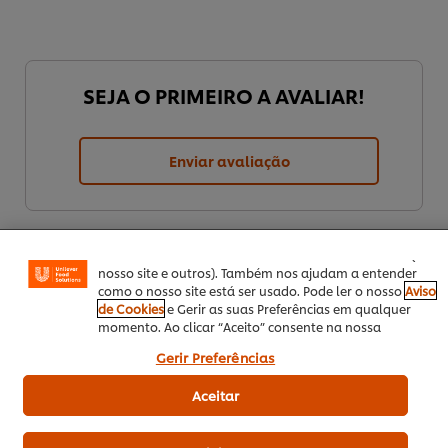
SEJA O PRIMEIRO A AVALIAR!
Utilizamos cookies (e técnicas semelhantes) para
Enviar avaliação
melhorar a sua experiência no nosso site. Os Cookies
permitem-lhe disfrutar de certas funcionalidades (tais
como guardar o seu “cesto de compras” online),
funcionalidade de partilha em redes sociais (para
Facebook, Instagram, etc.) e personalizar mensagens e
mostrar anúncios de acordo com os seus interesses (no
nosso site e outros). Também nos ajudam a entender
como o nosso site está ser usado. Pode ler o nosso
Aviso
de Cookies
e Gerir as suas Preferências em qualquer
momento. Ao clicar “Aceito” consente na nossa
utilização de cookies.
Gerir Preferências
Download PDF
Enviar por Email
Aceitar