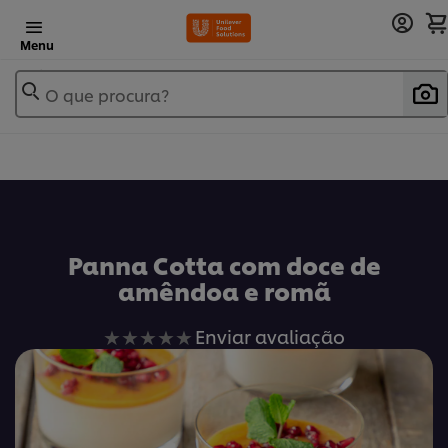
Menu
O que procura?
Panna Cotta com doce de
amêndoa e romã
Nenhuma
Enviar avaliação
avaliação
enviada
para
este