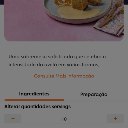
Uma sobremesa sofisticada que celebra a
intensidade da avelã em várias formas,
combinando um bolo fofo com ganache
Consulte Mais informação
cremosa e um toque crocante de avelãs
caramelizadas — uma fusão rica de texturas e
Ingredientes
Preparação
aromas que transforma cada colherada num
momento indulgente e memorável.
Alterar quantidades servings
...
−
+