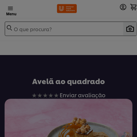
Menu
O que procura?
Avelã ao quadrado
Nenhuma
Enviar avaliação
avaliação
enviada
para
este
recipe