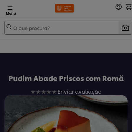
Menu
O que procura?
Pudim Abade Priscos com Romã
Nenhuma
Enviar avaliação
avaliação
enviada
para
este
recipe