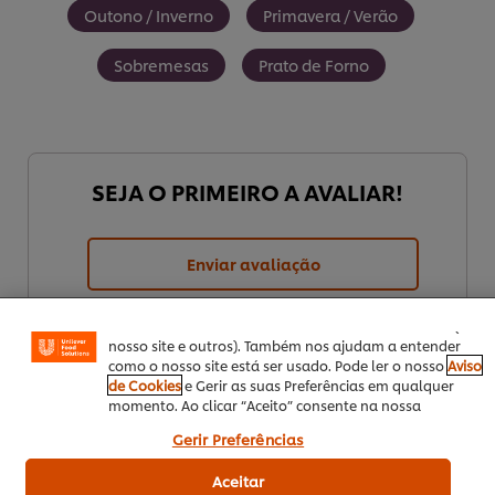
Outono / Inverno
Primavera / Verão
Sobremesas
Prato de Forno
SEJA O PRIMEIRO A AVALIAR!
Utilizamos cookies (e técnicas semelhantes) para
melhorar a sua experiência no nosso site. Os Cookies
permitem-lhe disfrutar de certas funcionalidades (tais
Enviar avaliação
como guardar o seu “cesto de compras” online),
funcionalidade de partilha em redes sociais (para
Facebook, Instagram, etc.) e personalizar mensagens e
mostrar anúncios de acordo com os seus interesses (no
nosso site e outros). Também nos ajudam a entender
como o nosso site está ser usado. Pode ler o nosso
Aviso
de Cookies
e Gerir as suas Preferências em qualquer
momento. Ao clicar “Aceito” consente na nossa
utilização de cookies.
Gerir Preferências
Aceitar
Download PDF
Enviar por Email