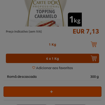
EUR 7,13
Preço indicativo (sem IVA)
1 Kg
6 x 1 Kg
Adicionar aos favoritos
Romã descascada
300 g