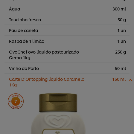
Água
300 ml
Toucinho fresco
50 g
Pau de canela
1 un
Raspa de 1 limão
1 un
OvoChef ovo líquido pasteurizado
250 g
Gema 1kg
Vinho do Porto
50 ml
Carte D’Or topping líquido Caramelo
150 ml
1Kg
7