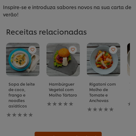
Inspire-se e introduza sabores novos na sua carta de
verão!
Receitas relacionadas
Sopa de leite
Hambúrguer
Rigatoni com
Tag
de coco,
Vegetal com
Molho de
Ca
frango e
Molho Tártaro
Tomate e
Bé
noodles
Anchovas
Nenhuma
Ne
asiáticos
avaliação
Nenhuma
ava
Nenhuma
enviada
avaliação
env
avaliação
para
enviada
par
enviada
este
para
est
para
recipe
este
rec
este
recipe