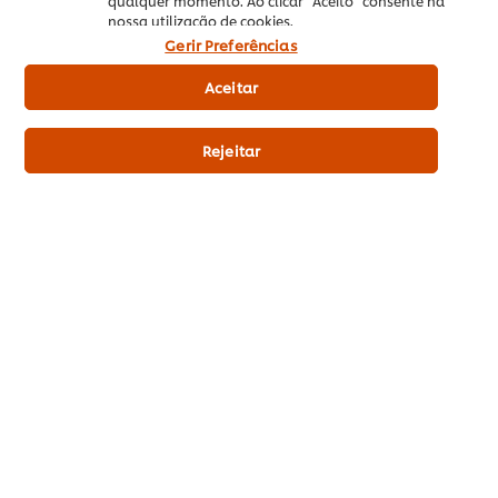
qualquer momento. Ao clicar “Aceito” consente na
nossa utilização de cookies.
Sem conservantes
Gerir Preferências
Sem corantes artifíciais
Aceitar
No srtificial flavour
Sem intensificadores sabores
Rejeitar
Alergéneos
Isento de glúten
Informação principal
Informação sobre utilização