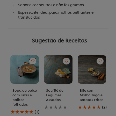
Sabor e cor neutros e não faz grumos
Espessante ideal para molhos brilhantes e
translúcidos
Sugestão de Receitas
Sopa de peixe
Soufflé de
Bife com
P
com lulas e
Legumes
Molho Tuga e
g
palitos
Assados
Batatas Fritas
m
folhados
m
Nenhuma
A
(2)
l
A
avaliação
classificação
(1)
s
classificação
enviada
média