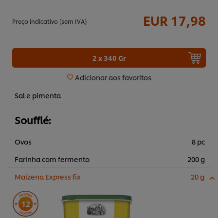
EUR 17,98
Preço indicativo (sem IVA)
2 x 340 Gr
Adicionar aos favoritos
Sal e pimenta
Soufflé:
Ovos
8 pc
Farinha com fermento
200 g
Maizena Express fix
20 g
12