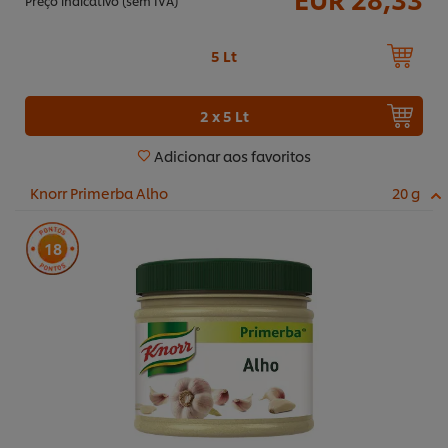
Preço indicativo (sem IVA)
5 Lt
2 x 5 Lt
Adicionar aos favoritos
Knorr Primerba Alho
20 g
18