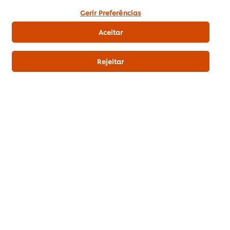
utilização de cookies.
Gerir Preferências
Aceitar
Rejeitar
Portuguesa
Outono e Inverno
Legumes Variados
SEJA O PRIMEIRO A AVALIAR!
Enviar avaliação