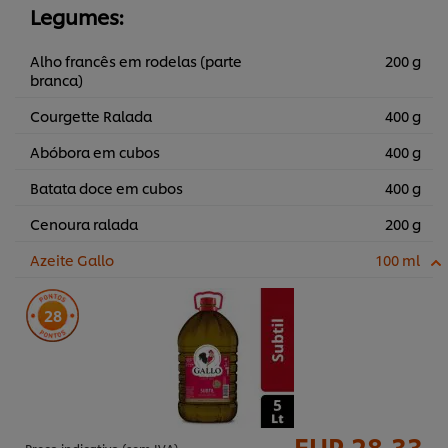
Legumes:
Alho francês em rodelas (parte
200 g
branca)
Courgette Ralada
400 g
Abóbora em cubos
400 g
Batata doce em cubos
400 g
Cenoura ralada
200 g
Azeite Gallo
100 ml
28
EUR 28,33