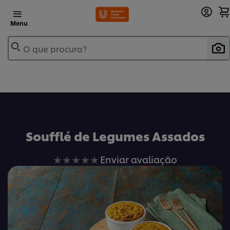
Menu
O que procura?
Soufflé de Legumes Assados
Nenhuma
Enviar avaliação
avaliação
enviada
para
este
recipe