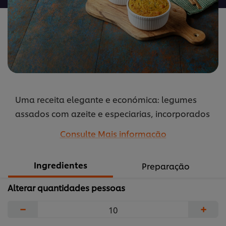
Uma receita elegante e económica: legumes
assados com azeite e especiarias, incorporados
num soufflé cremoso com queijo parmesão e
Consulte Mais informação
Maizena Express Fix para uma textura perfeita.
...
Ingredientes
Preparação
Alterar quantidades pessoas
−
+