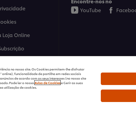
Encontre-nos no
Privacidade
YouTube
Facebo
Cookies
a Loja Online
ubscrição
 Cookies
iência no nosso site. Os Cookies permitem-lhe disfrutar
 online), funcionalidade de partilha em redes sociais
nos
anúncios de acordo com os seus interesses (no nosso site
sado. Pode ler o nosso
Aviso de Cookies
e Gerir as suas
fs@unilever.com
a utilização de cookies.
idade