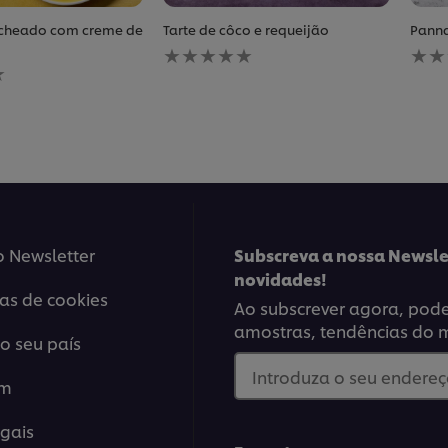
cheado com creme de
Tarte de côco e requeijão
Panna
Nenhuma
Nen
avaliação
aval
enviada
envi
para
para
este
este
recipe
reci
o Newsletter
Subscreva a nossa Newsle
novidades!
ias de cookies
Ao subscrever agora, poder
amostras, tendências do 
o seu país
Introduza o seu endereço
em
gais