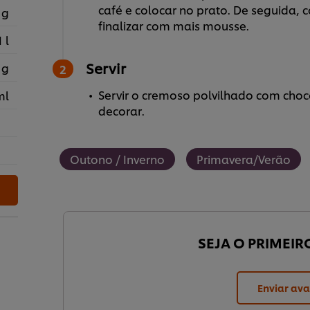
café e colocar no prato. De seguida, 
 g
finalizar com mais mousse.
1 l
Servir
 g
Servir o cremoso polvilhado com choc
ml
decorar.
Outono / Inverno
Primavera/Verão
SEJA O PRIMEIR
Enviar ava