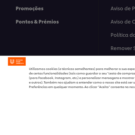
Promoções
Aviso de 
Pontos & Prémios
Aviso de 
Política d
Remover S
Gestão de
Utilizamos cookies (e técnicas semelhantes) para melhorar a sua exper
de certas funcionalidades (tais como guardar o seu “cesto de compras”
Contacte-
(para Facebook, Instagram, etc.) e personalizar mensagens e mostrar 
e outros). Também nos ajudam a entender como o nosso site está ser u
suporte.u
Preferências em qualquer momento. Ao clicar “Aceito” consente na noss
Acessibil