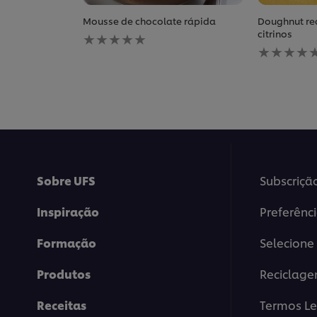
Mousse de chocolate rápida
Doughnut re
Nenhuma
citrinos
avaliação
Nenhuma
enviada
avaliação
para
enviada
este
para
recipe
este
recipe
Sobre UFS
Subscriçã
Inspiração
Preferênc
Formação
Selecione 
Produtos
Reciclag
Receitas
Termos Le