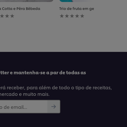
 Cotta e Pêra Bêbeda
Trio de fruta em gelatina
huma
Nenhuma
iação
avaliação
ada
enviada
para
este
pe
recipe
tter e mantenha-se a par de todas as
á receber, para além de todo o tipo de receitas,
mercado e muito mais.
 de email...