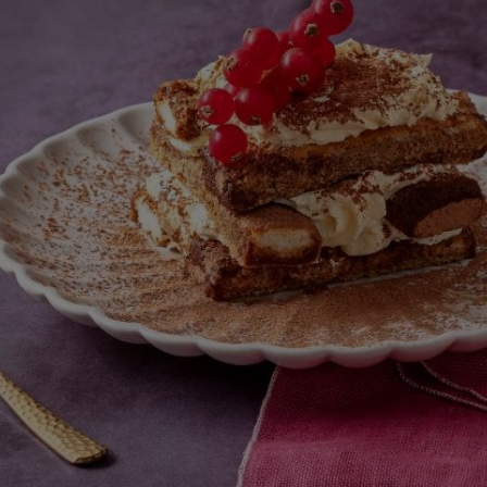
este
recipe