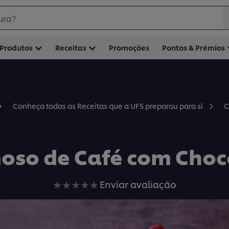
ura?
Produtos
Receitas
Promoções
Pontos & Prémios
C
Conheça todas as Receitas que a UFS preparou para si
oso de Café com Choc
Nenhuma
Enviar avaliação
avaliação
enviada
para