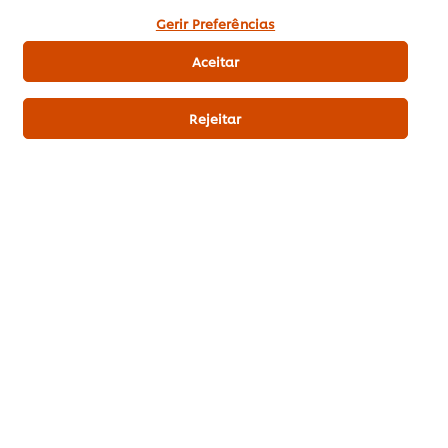
utilização de cookies.
Gerir Preferências
Aceitar
Rejeitar
Download PDF
Enviar por Email
Related Recipes
(18)