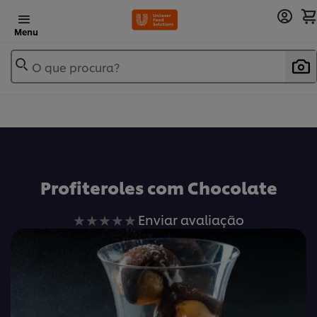
Menu
O que procura?
Profiteroles com Chocolate
Nenhuma
Enviar avaliação
avaliação
enviada
para
este
recipe