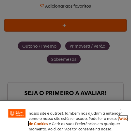
Adicionar aos favoritos
Outono / Inverno
Primavera / Verão
Sobremesas
Utilizamos cookies (e técnicas semelhantes) para
melhorar a sua experiência no nosso site. Os Cookies
permitem-lhe disfrutar de certas funcionalidades (tais
SEJA O PRIMEIRO A AVALIAR!
como guardar o seu “cesto de compras” online),
funcionalidade de partilha em redes sociais (para
Facebook, Instagram, etc.) e personalizar mensagens e
mostrar anúncios de acordo com os seus interesses (no
Enviar avaliação
nosso site e outros). Também nos ajudam a entender
como o nosso site está ser usado. Pode ler o nosso
Aviso
de Cookies
e Gerir as suas Preferências em qualquer
momento. Ao clicar “Aceito” consente na nossa